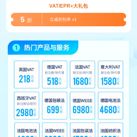
VAT/EPR+大礼包
5
立减折扣券
x1
折